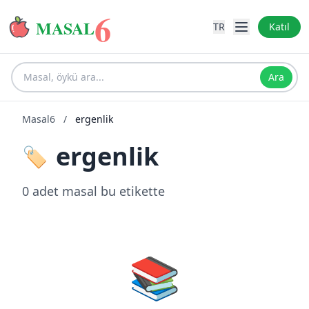
6
MASAL
TR
Katıl
Ara
Masal6
/
ergenlik
ergenlik
🏷️
0 adet masal bu etikette
📚