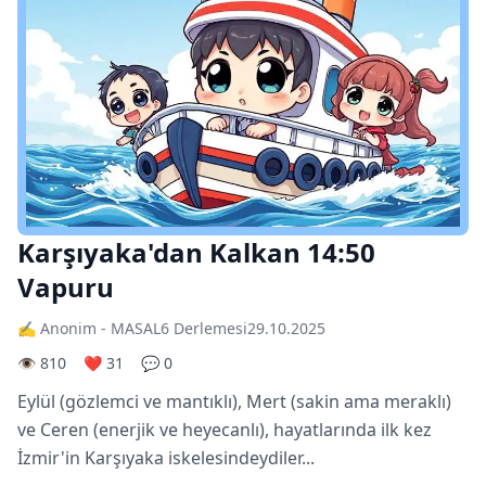
Karşıyaka'dan Kalkan 14:50
Vapuru
✍️ Anonim - MASAL6 Derlemesi
29.10.2025
👁️ 810
❤️ 31
💬 0
Eylül (gözlemci ve mantıklı), Mert (sakin ama meraklı)
ve Ceren (enerjik ve heyecanlı), hayatlarında ilk kez
İzmir'in Karşıyaka iskelesindeydiler...