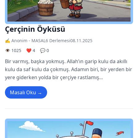
Çerçinin Öyküsü
✍️ Anonim - MASAL6 Derlemesi
08.11.2025
👁️ 1025
❤️ 4
💬 0
Bir varmış, başka yokmuş. Allah’ın garip kulu da akıllı
kulu da saf kulu da çokmuş. Adamın biri, bir yerden bir
yere giderken yolda bir çerçiye rastlamış...
Masalı Oku →