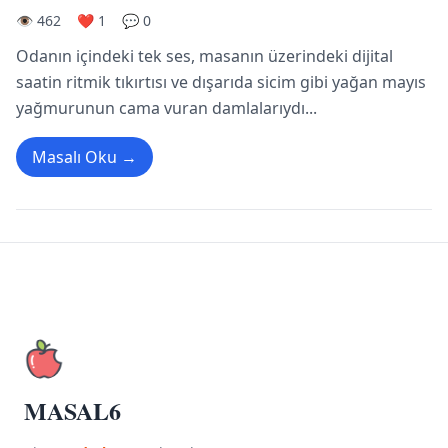
👁️ 462
❤️ 1
💬 0
Odanın içindeki tek ses, masanın üzerindeki dijital
saatin ritmik tıkırtısı ve dışarıda sicim gibi yağan mayıs
yağmurunun cama vuran damlalarıydı...
Masalı Oku →
MASAL6