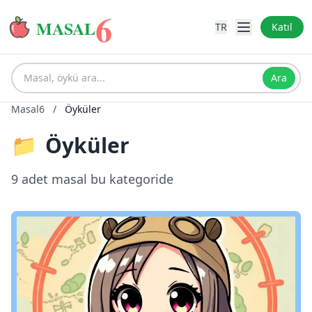
6
MASAL
TR
Katıl
Ara
Masal6
/
Öyküler
📁
Öyküler
9 adet masal bu kategoride