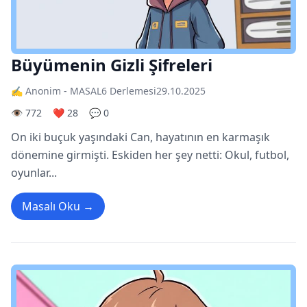
Büyümenin Gizli Şifreleri
✍️ Anonim - MASAL6 Derlemesi
29.10.2025
👁️ 772
❤️ 28
💬 0
On iki buçuk yaşındaki Can, hayatının en karmaşık
dönemine girmişti. Eskiden her şey netti: Okul, futbol,
oyunlar...
Masalı Oku →