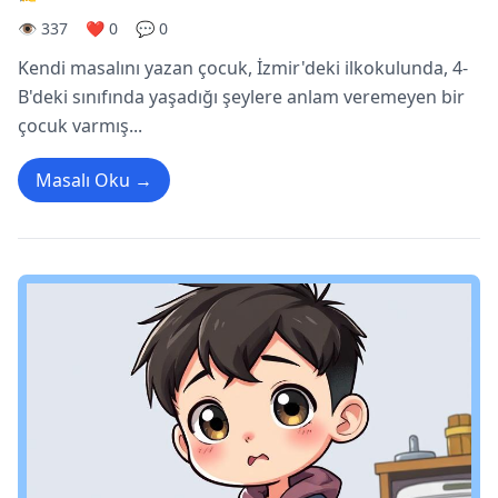
👁️ 337
❤️ 0
💬 0
Kendi masalını yazan çocuk, İzmir'deki ilkokulunda, 4-
B'deki sınıfında yaşadığı şeylere anlam veremeyen bir
çocuk varmış...
Masalı Oku →