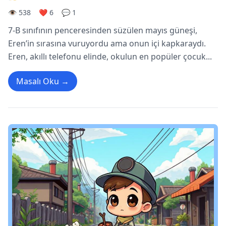
👁️ 538
❤️ 6
💬 1
7-B sınıfının penceresinden süzülen mayıs güneşi,
Eren’in sırasına vuruyordu ama onun içi kapkaraydı.
Eren, akıllı telefonu elinde, okulun en popüler çocuk...
Masalı Oku →