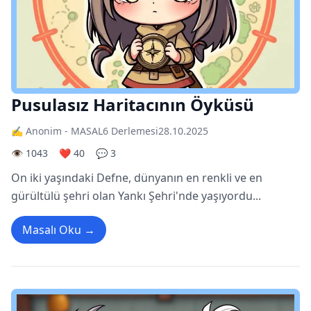
Pusulasız Haritacının Öyküsü
✍️ Anonim - MASAL6 Derlemesi
28.10.2025
👁️ 1043
❤️ 40
💬 3
On iki yaşındaki Defne, dünyanın en renkli ve en
gürültülü şehri olan Yankı Şehri'nde yaşıyordu...
Masalı Oku →