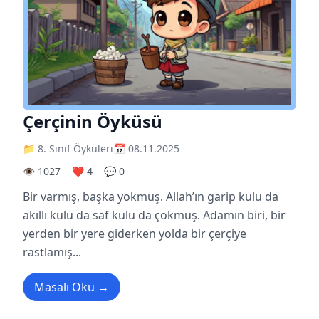
Çerçinin Öyküsü
📁 8. Sınıf Öyküleri
📅 08.11.2025
👁️ 1027
❤️ 4
💬 0
Bir varmış, başka yokmuş. Allah’ın garip kulu da
akıllı kulu da saf kulu da çokmuş. Adamın biri, bir
yerden bir yere giderken yolda bir çerçiye
rastlamış...
Masalı Oku →