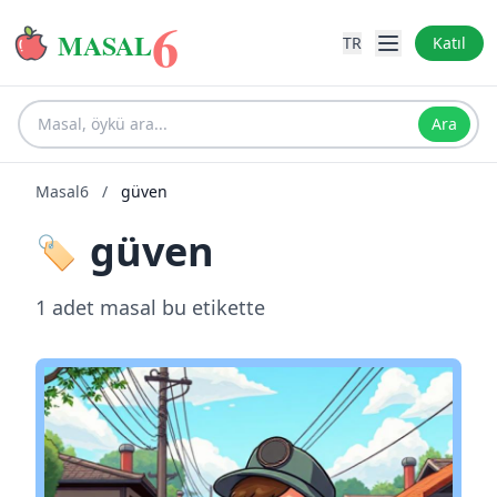
6
MASAL
TR
Katıl
Ara
Masal6
/
güven
güven
🏷️
1 adet masal bu etikette