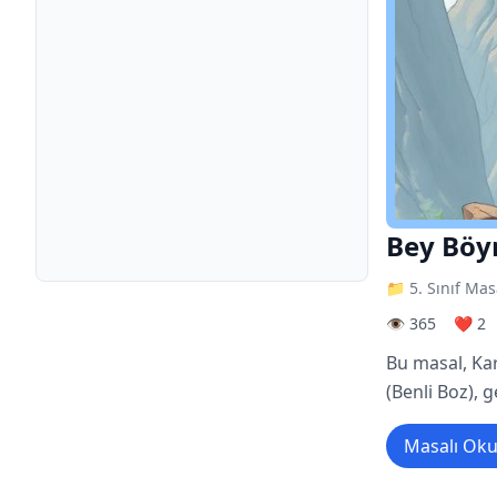
Bey Böy
📁 5. Sınıf Mas
👁️ 365
❤️ 2
Bu masal, Kar
(Benli Boz), g
Masalı Ok