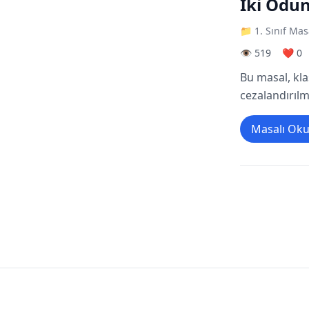
İki Odu
📁 1. Sınıf Mas
👁️ 519
❤️ 0
Bu masal, kla
cezalandırılma
Masalı Ok