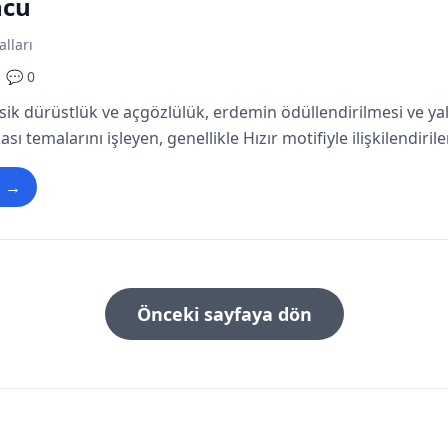
ncu
alları
💬 0
sik dürüstlük ve açgözlülük, erdemin ödüllendirilmesi ve ya
sı temalarını işleyen, genellikle Hızır motifiyle ilişkilendirile
u →
Önceki sayfaya dön