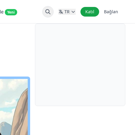
nle
TR
Katıl
Bağlan
Yeni