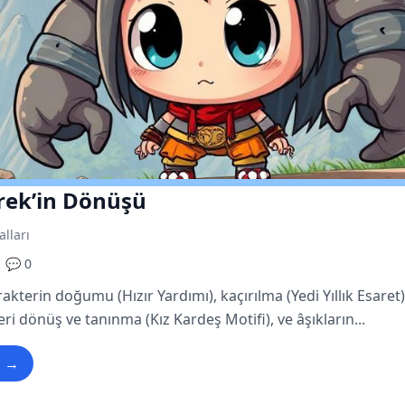
rek’in Dönüşü
alları
💬 0
akterin doğumu (Hızır Yardımı), kaçırılma (Yedi Yıllık Esaret)
eri dönüş ve tanınma (Kız Kardeş Motifi), ve âşıkların...
u →