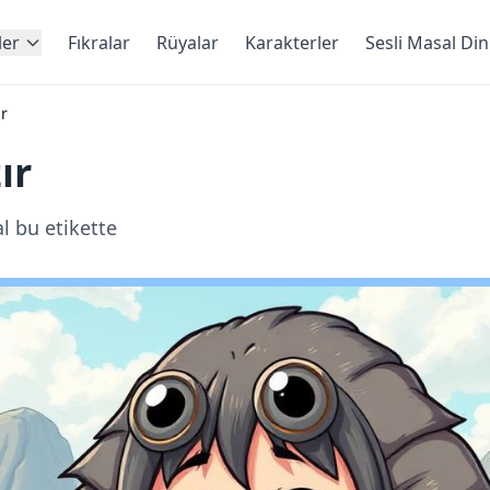
ler
Fıkralar
Rüyalar
Karakterler
Sesli Masal Di
ır
ır
l bu etikette