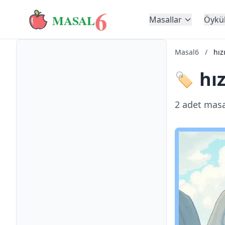
6
MASAL
Masallar
Öykü
Masal6
/
hız
hız
🏷️
2 adet masa