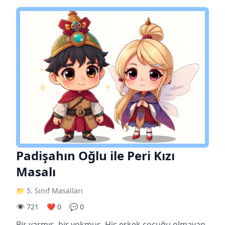
Padişahın Oğlu ile Peri Kızı
Masalı
📁 5. Sınıf Masalları
👁️ 721
❤️ 0
💬 0
Bir varmış, bir yokmuş. Hiç erkek çocuğu olmayan