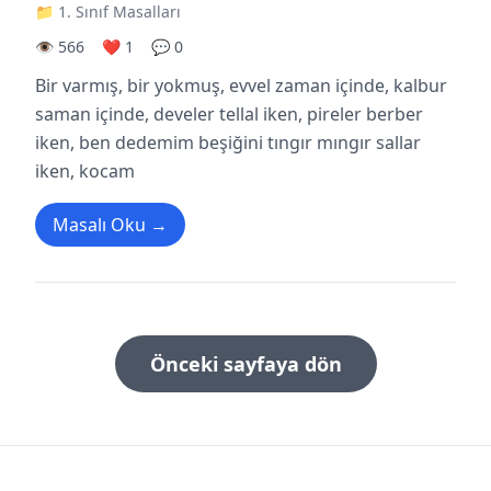
📁 1. Sınıf Masalları
👁️ 566
❤️ 1
💬 0
Bir varmış, bir yokmuş, evvel zaman içinde, kalbur
saman içinde, develer tellal iken, pireler berber
iken, ben dedemim beşiğini tıngır mıngır sallar
iken, kocam
Masalı Oku →
Önceki sayfaya dön