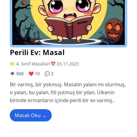
Perili Ev: Masal
📁 4. Sınıf Masalları
📅 05.11.2025
👁️ 908
❤️ 10
💬 2
Bir varmış, bir yokmuş. Masalın yalanı mı olurmuş,
o yalan, bu yalan, fili yutmuş bir yılan. Ülkenin
birinde ormanların içinde perili bir ev varmış..
Masalı Oku →