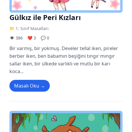
Gülkız ile Peri Kızları
📁 1. Sınıf Masalları
👁️ 386
❤️ 3
💬 0
Bir varmış, bir yokmuş. Develer tellal iken, pireler
berber iken, ben babamın beşiğini tıngır mıngır
sallar iken, bir ülkede varlıklı ve mutlu bir karı
koca...
Masalı Oku →