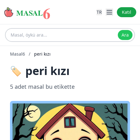
6
MASAL
TR
Katıl
Ara
Masal6
/
peri kızı
peri kızı
🏷️
5 adet masal bu etikette