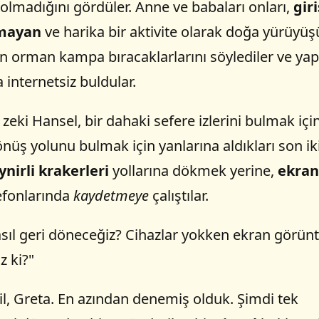
olmadığını gördüler. Anne ve babaları onları,
giri
olmayan
ve harika bir aktivite olarak doğa yürüyü
an orman kampa bıracaklarlarını söylediler ve yapt
internetsiz buldular.
eki Hansel, bir dahaki sefere izlerini bulmak için 
dönüş yolunu bulmak için yanlarına aldıkları son ik
ynirli krakerleri
yollarına dökmek yerine,
ekran
efonlarında
kaydetmeye
çalıştılar.
sıl geri döneceğiz? Cihazlar yokken ekran görü
 ki?"
l, Greta. En azından denemiş olduk. Şimdi tek