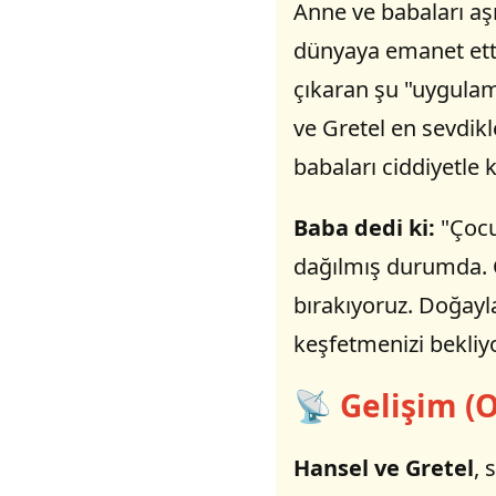
Anne ve babaları aşı
dünyaya emanet etti
çıkaran şu "uygulam
ve Gretel en sevdikl
babaları ciddiyetle k
Baba dedi ki:
"Çocuk
dağılmış durumda. Ci
bırakıyoruz. Doğayla 
keşfetmenizi bekliy
📡 Gelişim (O
Hansel ve Gretel
, 