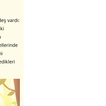
deş vardı:
ki
n
 ellerinde
ni
dikleri