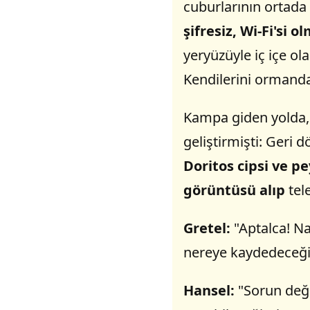
cuburlarının ortada 
şifresiz, Wi-Fi'si 
yeryüzüyle iç içe ol
Kendilerini ormanda 
Kampa giden yolda, z
geliştirmişti: Geri 
Doritos cipsi ve pe
görüntüsü alıp
tel
Gretel:
"Aptalca! Na
nereye kaydedeceğiz
Hansel:
"Sorun deği