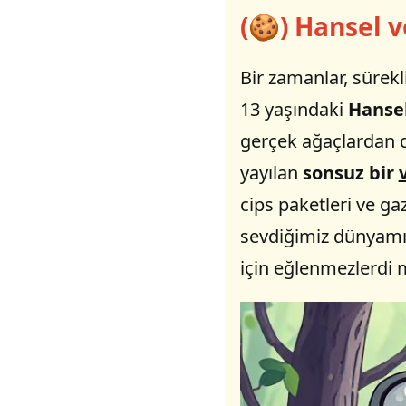
(🍪) Hansel v
Bir zamanlar, sürekl
13 yaşındaki
Hanse
gerçek ağaçlardan de
yayılan
sonsuz bir
cips paketleri ve ga
sevdiğimiz dünyamız
için eğlenmezlerdi 