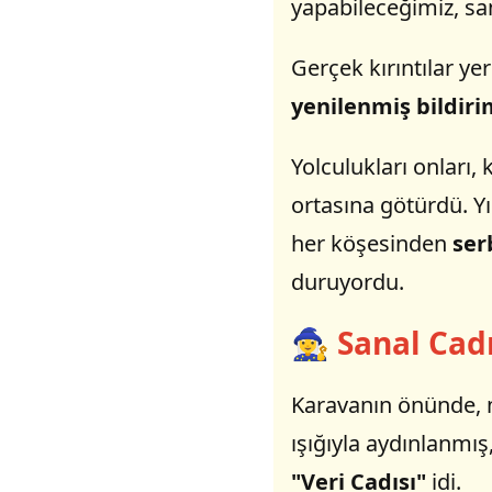
yapabileceğimiz, sa
Gerçek kırıntılar ye
yenilenmiş bildiri
Yolculukları onları,
ortasına götürdü. Yı
her köşesinden
ser
duruyordu.
🧙‍♀️ Sanal Ca
Karavanın önünde, ne
ışığıyla aydınlanmış
"Veri Cadısı"
idi.