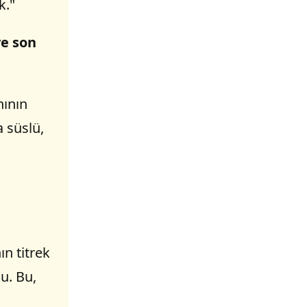
."
ve son
nının
a süslü,
ın titrek
u. Bu,