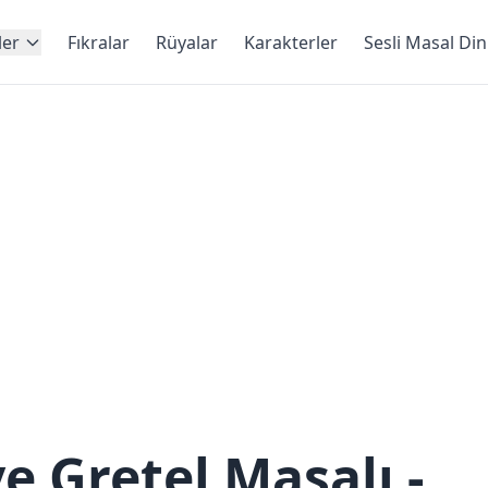
ler
Fıkralar
Rüyalar
Karakterler
Sesli Masal Di
e Gretel Masalı -