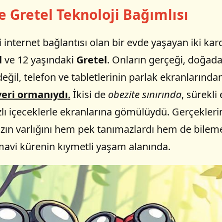
e Gretel Teknoloji Bağımlısı
i internet bağlantısı olan bir evde yaşayan iki kar
l
ve 12 yaşındaki
Gretel
. Onların gerçeği, doğada
ğil, telefon ve tabletlerinin parlak ekranlarında
veri ormanıydı
.
İkisi de
obezite sınırında
, sürekli
zlı içeceklerle ekranlarına gömülüydü. Gerçekleri
ın varlığını hem pek tanımazlardı hem de bileme
mavi kürenin kıymetli yaşam alanında.