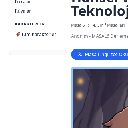
Fıkralar
Teknoloj
Rüyalar
KARAKTERLER
Masal6
4. Sınıf Masalları
🦸
Tüm Karakterler
Anonim - MASAL6 Derleme
Masalı İngilizce Oku