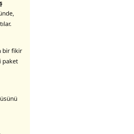
ş
şünde,
ılar.
bir fikir
i paket
ntüsünü