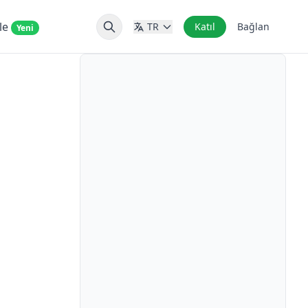
nle
TR
Katıl
Bağlan
Yeni