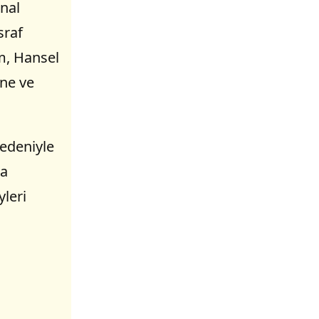
anal
sraf
m, Hansel
nne ve
nedeniyle
na
yleri