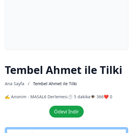
Tembel Ahmet ile Tilki
Ana Sayfa
/
Tembel Ahmet ile Tilki
✍️ Anonim - MASAL6 Derlemesi
⏱️ 5 dakika
👁️ 366
❤️ 0
Ödevi İndir