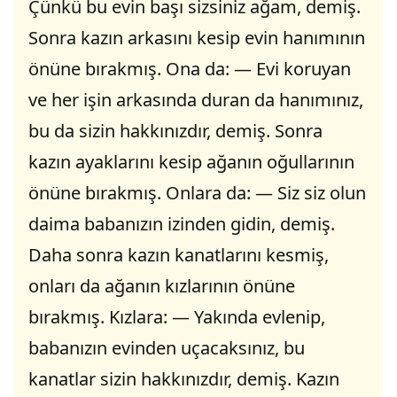
Çünkü bu evin başı sizsiniz ağam, demiş.
Sonra kazın arkasını kesip evin hanımının
önüne bırakmış. Ona da: — Evi koruyan
ve her işin arkasında duran da hanımınız,
bu da sizin hakkınızdır, demiş. Sonra
kazın ayaklarını kesip ağanın oğullarının
önüne bırakmış. Onlara da: — Siz siz olun
daima babanızın izinden gidin, demiş.
Daha sonra kazın kanatlarını kesmiş,
onları da ağanın kızlarının önüne
bırakmış. Kızlara: — Yakında evlenip,
babanızın evinden uçacaksınız, bu
kanatlar sizin hakkınızdır, demiş. Kazın