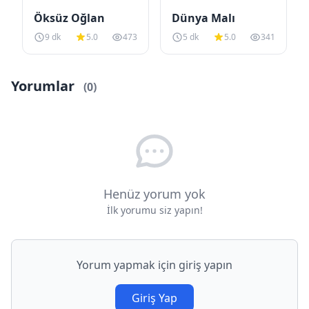
Öksüz Oğlan
Dünya Malı
9 dk
5.0
473
5 dk
5.0
341
Yorumlar
(0)
Henüz yorum yok
İlk yorumu siz yapın!
Yorum yapmak için giriş yapın
Giriş Yap