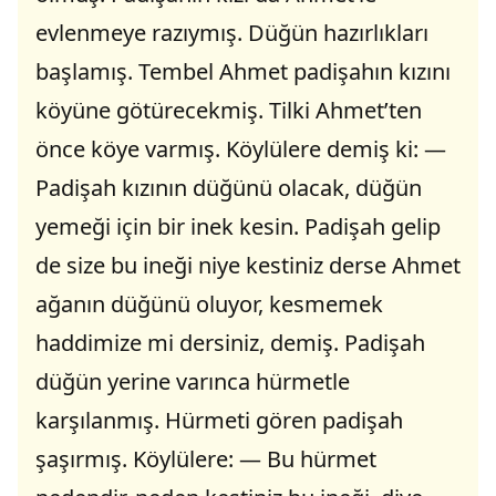
evlenmeye razıymış. Düğün hazırlıkları
başlamış. Tembel Ahmet padişahın kızını
köyüne götürecekmiş. Tilki Ahmet’ten
önce köye varmış. Köylülere demiş ki: —
Padişah kızının düğünü olacak, düğün
yemeği için bir inek kesin. Padişah gelip
de size bu ineği niye kestiniz derse Ahmet
ağanın düğünü oluyor, kesmemek
haddimize mi dersiniz, demiş. Padişah
düğün yerine varınca hürmetle
karşılanmış. Hürmeti gören padişah
şaşırmış. Köylülere: — Bu hürmet