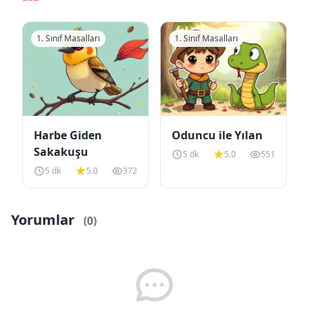
1. Sınıf Masalları
1. Sınıf Masalları
Harbe Giden
Oduncu ile Yılan
Sakakuşu
5 dk
5.0
551
5 dk
5.0
372
Yorumlar
(0)