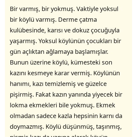
Bir varmış, bir yokmuş. Vaktiyle yoksul
bir köylü varmış. Derme çatma
kulübesinde, karısı ve dokuz çocuğuyla
yaşarmış. Yoksul köylünün çocukları bir
gün açlıktan ağlamaya başlamışlar.
Bunun üzerine köylü, kümesteki son
kazını kesmeye karar vermiş. Köylünün
hanımı, kazı temizlemiş ve güzelce
pişirmiş. Fakat kazın yanında yiyecek bir
lokma ekmekleri bile yokmuş. Ekmek
olmadan sadece kazla hepsinin karnı da
doymazmış. Köylü düşünmüş, taşınmış,