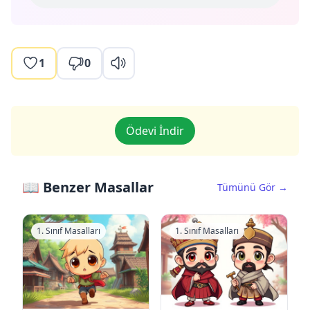
1
0
Ödevi İndir
📖 Benzer Masallar
Tümünü Gör →
1. Sınıf Masalları
1. Sınıf Masalları