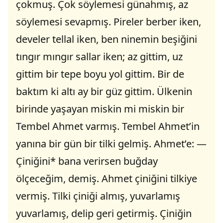
çokmuş. Çok söylemesi günahmış, az
söylemesi sevapmış. Pireler berber iken,
develer tellal iken, ben ninemin beşiğini
tıngır mıngır sallar iken; az gittim, uz
gittim bir tepe boyu yol gittim. Bir de
baktım ki altı ay bir güz gittim. Ülkenin
birinde yaşayan miskin mi miskin bir
Tembel Ahmet varmış. Tembel Ahmet’in
yanına bir gün bir tilki gelmiş. Ahmet’e: —
Çiniğini* bana verirsen buğday
ölçeceğim, demiş. Ahmet çiniğini tilkiye
vermiş. Tilki çiniği almış, yuvarlamış
yuvarlamış, delip geri getirmiş. Çiniğin