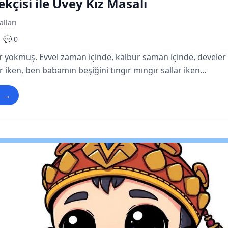
kçisi ile Üvey Kız Masalı
alları
💬 0
ir yokmuş. Evvel zaman içinde, kalbur saman içinde, develer t
r iken, ben babamın beşiğini tıngır mıngır sallar iken...
u →