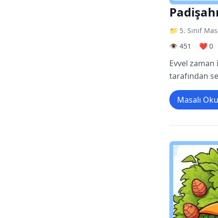
Padişahı
📁 5. Sınıf Mas
👁️ 451
❤️ 0
Evvel zaman i
tarafından se
Masalı Ok