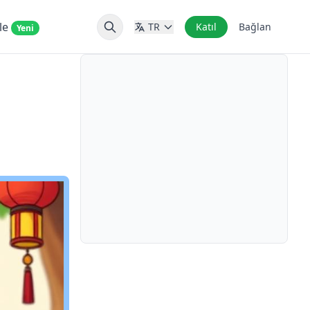
nle
TR
Katıl
Bağlan
Yeni