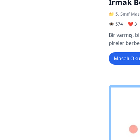
Irmak Be
📁 5. Sınıf Mas
👁️ 574
❤️ 3
Bir varmış, b
pireler berbe
Masalı Ok