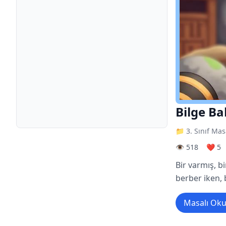
Bilge Ba
📁 3. Sınıf Mas
👁️ 518
❤️ 5
Bir varmış, b
berber iken, 
Masalı Ok