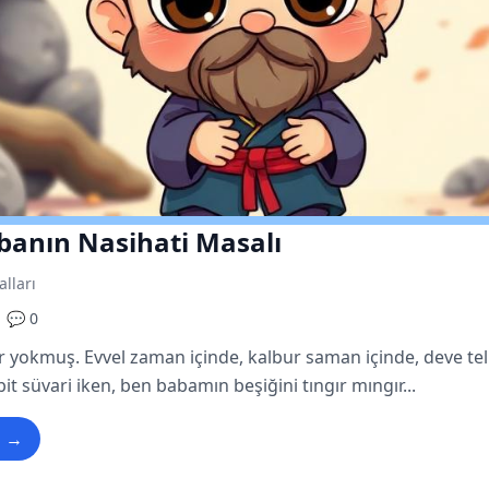
banın Nasihati Masalı
alları
💬 0
ir yokmuş. Evvel zaman içinde, kalbur saman içinde, deve tell
bit süvari iken, ben babamın beşiğini tıngır mıngır...
u →