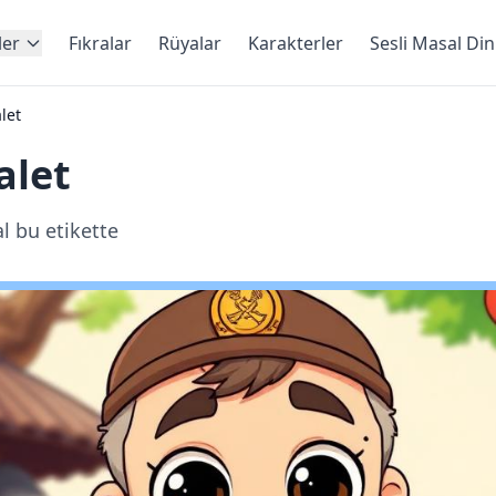
ler
Fıkralar
Rüyalar
Karakterler
Sesli Masal Di
let
alet
l bu etikette