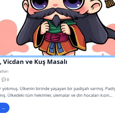
, Vicdan ve Kuş Masalı
alları
💬 0
ir yokmuş. Ülkenin birinde yaşayan bir padişah varmış. Padiş
mış. Ülkedeki tüm hekimler, ulemalar ve din hocaları kızın...
u →