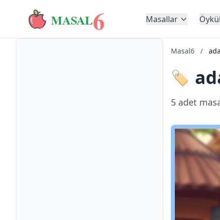
6
MASAL
Masallar
Öykü
Masal6
/
ada
ad
🏷️
5 adet masa