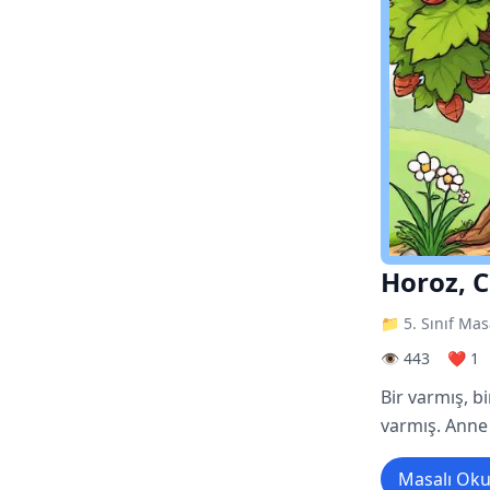
Horoz, C
📁 5. Sınıf Mas
👁️ 443
❤️ 1
Bir varmış, b
varmış. Anne 
Masalı Ok