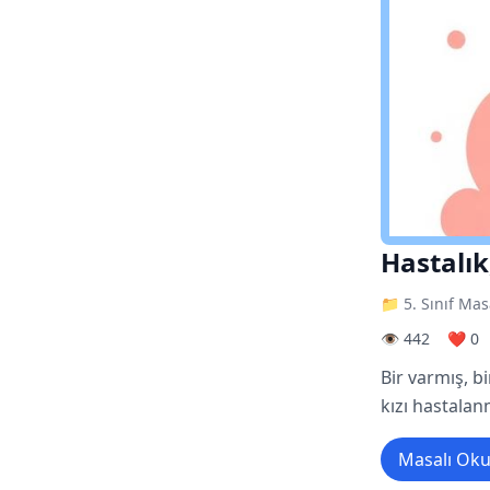
Hastalık
📁 5. Sınıf Mas
👁️ 442
❤️ 0
Bir varmış, b
kızı hastalan
Masalı Ok