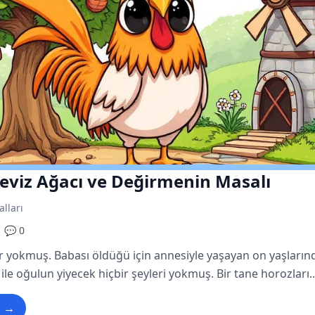
eviz Ağacı ve Değirmenin Masalı
alları
💬 0
ir yokmuş. Babası öldüğü için annesiyle yaşayan on yaşların
ile oğulun yiyecek hiçbir şeyleri yokmuş. Bir tane horozları..
u →